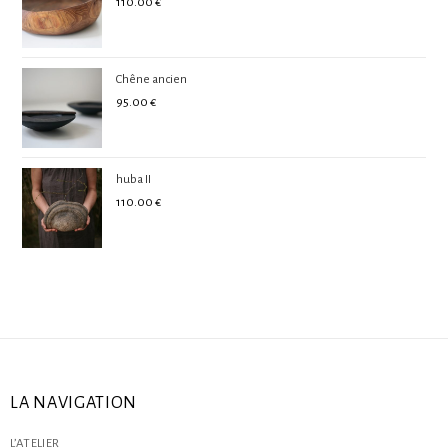
110.00
€
Chêne ancien
95.00
€
huba II
110.00
€
LA NAVIGATION
L’ATELIER