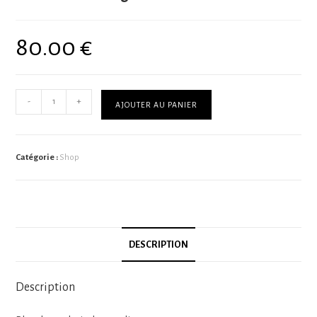
80.00
€
-
+
AJOUTER AU PANIER
Catégorie :
Shop
DESCRIPTION
Description