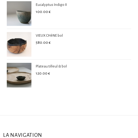
Eucalyptus Indigo II
100.00
€
VIEUX CHêNE bol
580.00
€
Plateau tilleul & bol
120.00
€
LA NAVIGATION