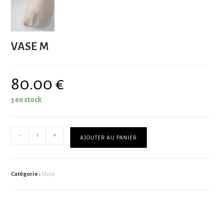
VASE M
80.00
€
3 en stock
-
+
AJOUTER AU PANIER
Catégorie :
Shop