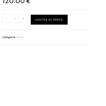
120.00
€
-
+
AJOUTER AU PANIER
Catégorie :
Shop