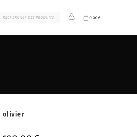
0.00
€
olivier